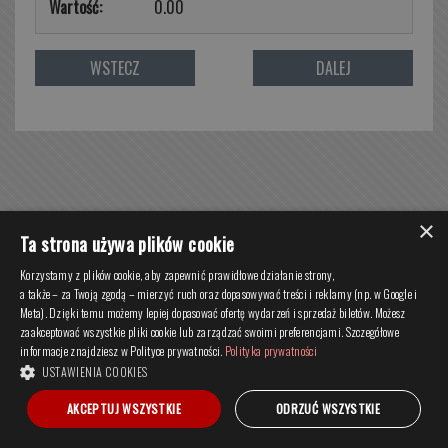
0.00
×
Ta strona używa plików cookie
Korzystamy z plików cookie, aby zapewnić prawidłowe działanie strony,
a także – za Twoją zgodą – mierzyć ruch oraz dopasowywać treści i reklamy (np. w Google i
Meta). Dzięki temu możemy lepiej dopasować ofertę wydarzeń i sprzedaż biletów. Możesz
zaakceptować wszystkie pliki cookie lub zarządzać swoimi preferencjami. Szczegółowe
informacje znajdziesz w Polityce prywatności.
Polityka prywatności
USTAWIENIA COOKIES
Copyright © 2015 NCPP Wszystkie prawa zastrzeżone
AKCEPTUJ WSZYSTKIE
ODRZUĆ WSZYSTKIE
System rezerwacji i sprzedaży biletów iKsoris